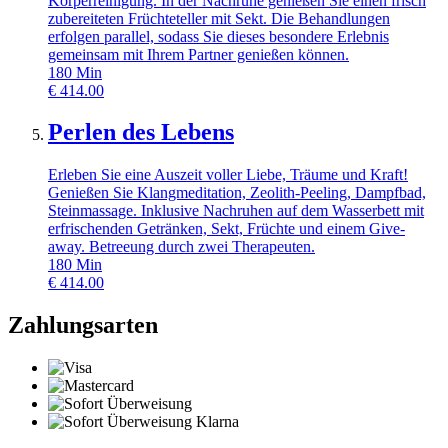
Körperreinigung. In der Nachruhe genießen Sie einen frisch
zubereiteten Früchteteller mit Sekt. Die Behandlungen
erfolgen parallel, sodass Sie dieses besondere Erlebnis
gemeinsam mit Ihrem Partner genießen können.
180
Min
€
414.00
Perlen des Lebens
Erleben Sie eine Auszeit voller Liebe, Träume und Kraft!
Genießen Sie Klangmeditation, Zeolith-Peeling, Dampfbad,
Steinmassage. Inklusive Nachruhen auf dem Wasserbett mit
erfrischenden Getränken, Sekt, Früchte und einem Give-
away. Betreeung durch zwei Therapeuten.
180
Min
€
414.00
Zahlungsarten