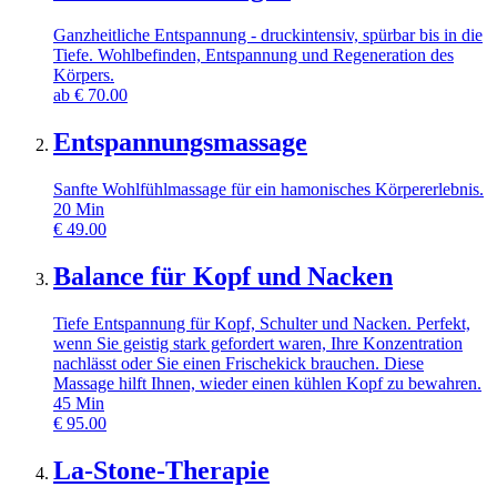
Ganzheitliche Entspannung - druckintensiv, spürbar bis in die
Tiefe. Wohlbefinden, Entspannung und Regeneration des
Körpers.
ab
€
70.00
Entspannungsmassage
Sanfte Wohlfühlmassage für ein hamonisches Körpererlebnis.
20
Min
€
49.00
Balance für Kopf und Nacken
Tiefe Entspannung für Kopf, Schulter und Nacken. Perfekt,
wenn Sie geistig stark gefordert waren, Ihre Konzentration
nachlässt oder Sie einen Frischekick brauchen. Diese
Massage hilft Ihnen, wieder einen kühlen Kopf zu bewahren.
45
Min
€
95.00
La-Stone-Therapie