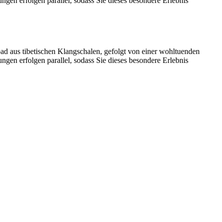
ngen erfolgen parallel, sodass Sie dieses besondere Erlebnis
bad aus tibetischen Klangschalen, gefolgt von einer wohltuenden
ngen erfolgen parallel, sodass Sie dieses besondere Erlebnis