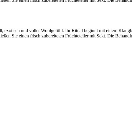
en Sie einen frisch zubereiteten Früchteteller mit Sekt. Die Behandlu
ll, exotisch und voller Wohlgefühl. Ihr Ritual beginnt mit einem Klang
en Sie einen frisch zubereiteten Früchteteller mit Sekt. Die Behandlu