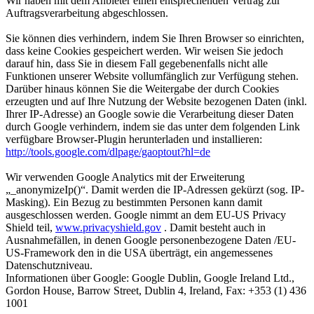
Wir haben mit dem Anbieter einen entsprechenden Vertrag zur
Auftragsverarbeitung abgeschlossen.
Sie können dies verhindern, indem Sie Ihren Browser so einrichten,
dass keine Cookies gespeichert werden. Wir weisen Sie jedoch
darauf hin, dass Sie in diesem Fall gegebenenfalls nicht alle
Funktionen unserer Website vollumfänglich zur Verfügung stehen.
Darüber hinaus können Sie die Weitergabe der durch Cookies
erzeugten und auf Ihre Nutzung der Website bezogenen Daten (inkl.
Ihrer IP-Adresse) an Google sowie die Verarbeitung dieser Daten
durch Google verhindern, indem sie das unter dem folgenden Link
verfügbare Browser-Plugin herunterladen und installieren:
http://tools.google.com/dlpage/gaoptout?hl=de
Wir verwenden Google Analytics mit der Erweiterung
„_anonymizeIp()“. Damit werden die IP-Adressen gekürzt (sog. IP-
Masking). Ein Bezug zu bestimmten Personen kann damit
ausgeschlossen werden. Google nimmt an dem EU-US Privacy
Shield teil,
www.privacyshield.gov
. Damit besteht auch in
Ausnahmefällen, in denen Google personenbezogene Daten /EU-
US-Framework den in die USA überträgt, ein angemessenes
Datenschutzniveau.
Informationen über Google: Google Dublin, Google Ireland Ltd.,
Gordon House, Barrow Street, Dublin 4, Ireland, Fax: +353 (1) 436
1001